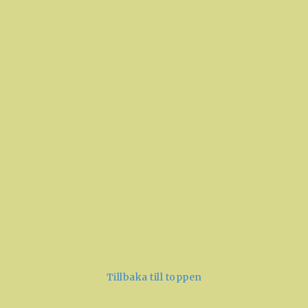
R/T Vibrator
R/T Vibrator
kustwobbler 100mm
kustwobbler 120mm
(17,6g)
(35,1g)
59 SEK
39 SEK
69 SEK
Tillbaka till toppen