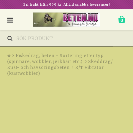
R/T Vibrator (kustwobbler)
Fri frakt från 999 kr! Alltid snabba leveranser!
0
Fiskedrag, beten - Sortering efter typ
(spinnare, wobbler, jerkbait etc.)
Skeddrag/
Kust- och havsöringsbeten
R/T Vibrator
(kustwobbler)
NAMN