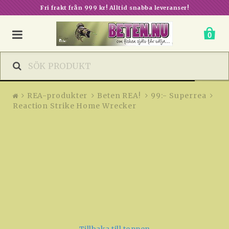
Reaction Strike Home Wrecker
Fri frakt från 999 kr! Alltid snabba leveranser!
0
REA-produkter
Beten REA!
99:- Superrea
Reaction Strike Home Wrecker