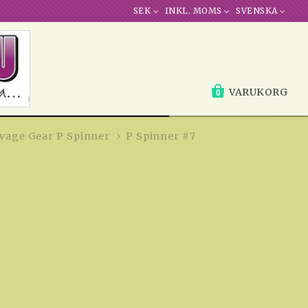
SEK
INKL. MOMS
SVENSKA
VARUKORG
0
vage Gear P Spinner
P Spinner #7