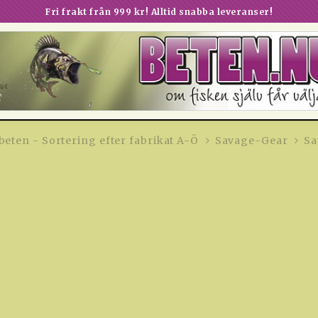
P Spinner #7
Fri frakt från 999 kr! Alltid snabba leveranser!
beten - Sortering efter fabrikat A-Ö
Savage-Gear
Sa