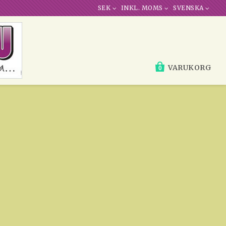
SEK
INKL. MOMS
SVENSKA
VARUKORG
0