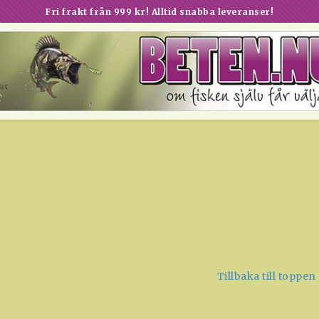
Fri frakt från 999 kr! Alltid snabba leveranser!
Tillbaka till toppen