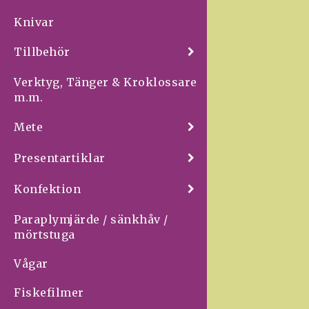
Knivar
Tillbehör
Verktyg, Tänger & Kroklossare
m.m.
Mete
Presentartiklar
Konfektion
Paraplymjärde / sänkhåv /
mörtstuga
Vågar
Fiskefilmer