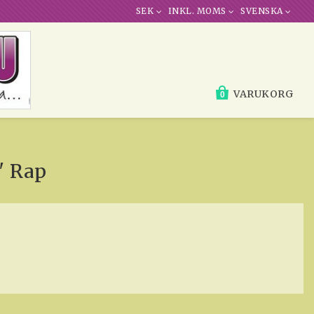
SEK
INKL. MOMS
SVENSKA
VARUKORG
0
' Rap