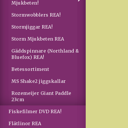
Mjukbeten!
Stormwobblers REA!
Stormjiggar REA!
Storm Mjukbeten REA
Gäddspinnare (Northland &
Bluefox) REA!
Betessortiment
MS Shake2 jiggskallar
Rozemeijer Giant Paddle
23cm
Fiskefilmer DVD REA!
Flätlinor REA