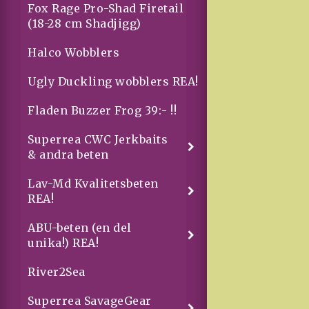
Fox Rage Pro-Shad Firetail
(18-28 cm Shadjigg)
Halco Wobblers
Ugly Duckling wobblers REA!
Fladen Buzzer Frog 39:- !!
Superrea CWC Jerkbaits
& andra beten
Lav-Md Kvalitetsbeten
REA!
ABU-beten (en del
unika!) REA!
River2Sea
Superrea SavageGear