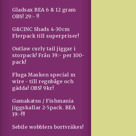
Gladsax REA 6 & 12 gram
OBS! 29:- !!
G&CINC Shads 4-30cm
Flerpack till superpriser!
Outlaw curly tail jiggar i
storpack! Från 39:- per 100-
pack!
Fluga Masken special m
wire - till regnbåge och
gädda! OBS! 9kr!
Gamakatsu / Fishmania
jiggskallar 2-5pack. REA
19:-!!!
Sebile wobblers bortvräkes!