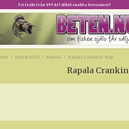
Fri frakt från 999 kr! Alltid snabba leveranser!
kter
Beten REA!
Rapala
Rapala Crankin' Rap
Rapala Crankin