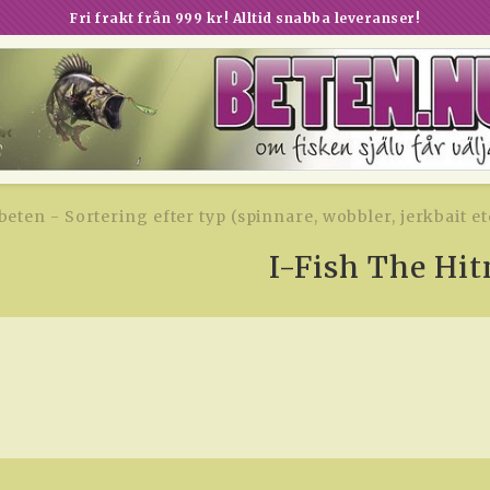
Fri frakt från 999 kr! Alltid snabba leveranser!
beten - Sortering efter typ (spinnare, wobbler, jerkbait et
I-Fish The Hi