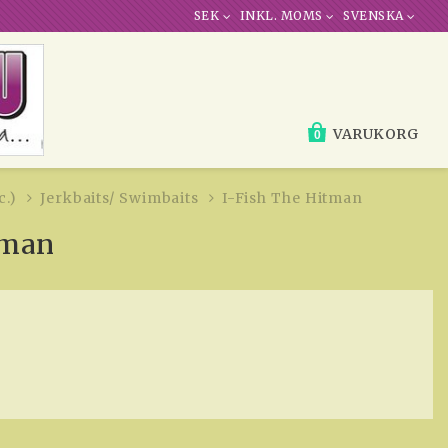
SEK
INKL. MOMS
SVENSKA
VARUKORG
0
c.)
Jerkbaits/ Swimbaits
I-Fish The Hitman
tman