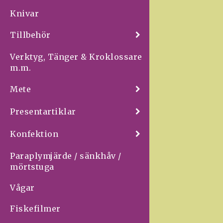
Knivar
Tillbehör
Verktyg, Tänger & Kroklossare
m.m.
Mete
Presentartiklar
Konfektion
Paraplymjärde / sänkhåv /
mörtstuga
Vågar
Fiskefilmer