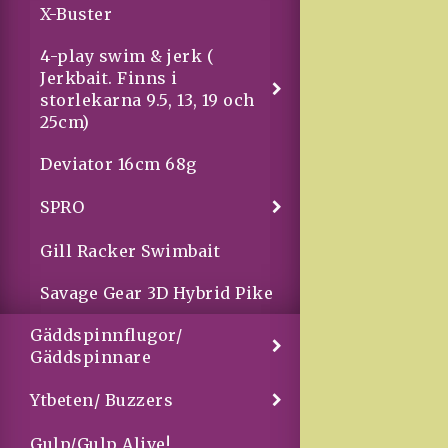
X-Buster
4-play swim & jerk (
Jerkbait. Finns i
storlekarna 9.5, 13, 19 och
25cm)
Deviator 16cm 68g
SPRO
Gill Racker Swimbait
Savage Gear 3D Hybrid Pike
Gäddspinnflugor/
Gäddspinnare
Ytbeten/ Buzzers
Gulp/Gulp Alive!