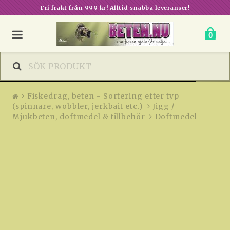
Doftmedel
Fri frakt från 999 kr! Alltid snabba leveranser!
0
Fiskedrag, beten - Sortering efter typ
(spinnare, wobbler, jerkbait etc.)
Jigg /
Mjukbeten, doftmedel & tillbehör
Doftmedel